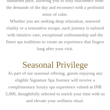
unhurried pace, allowing you to fully disconnect from
タージ・マハルへの日帰り旅行
Expand
特別オフ
冬のオファー
フィットネス
シティツアー
the demands of the day and reconnect with a profound
IMPERIAL SALON（インペリアルサロン
IMPERIAL FLEET（インペリアル・フリート
EN
sense of calm.
DE
FR
JA
RU
PT
ES
人里離れた
今後のイベント予定
Whether you are seeking deep relaxation, renewed
vitality or a restorative escape, each journey is tailored
with intuitive care, exceptional craftsmanship and the
finest spa traditions to create an experience that lingers
long after your visit.
Seasonal Privilege
As part of our seasonal offering, guests enjoying any
eligible Signature Spa Journey will receive
a
complimentary luxury spa experience valued at INR
5,000
, thoughtfully selected to enrich your time with us
and elevate your wellness ritual.