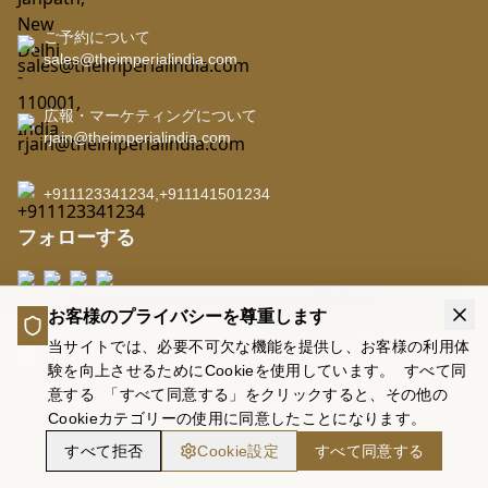
ご予約について
sales@theimperialindia.com
広報・マーケティングについて
rjain@theimperialindia.com
+911123341234
,
+911141501234
フォローする
お客様のプライバシーを尊重します
LEADERS CLUB - THE IMPERIAL
当サイトでは、必要不可欠な機能を提供し、お客様の利用体
験を向上させるためにCookieを使用しています。
すべて同
意する
「すべて同意する」をクリックすると、その他の
Cookieカテゴリーの使用に同意したことになります。
すべて拒否
Cookie設定
すべて同意する
Copyright © 2026 The Imperial India. (Run and Managed by Akoi Saab)