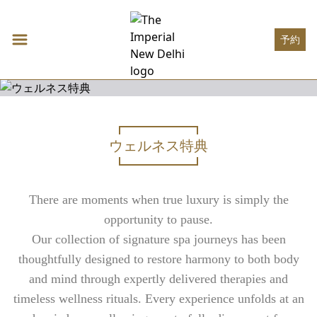
予約
ウェルネス特典
アコモデーション
Expand
アコモ
DECO ルーム
飲食店 と バー
There are moments when true luxury is simply the
THE IMPERIAL ルーム
Expand
飲食店 と
オート・パティスリー
会議・イベント
HERITAGE ルーム
opportunity to pause.
スパイスルート
Expand
会議・イ
MEETINGS
ウェルネス
GRAND HERITAGE ルーム
サン・ジミニャーノ
Our collection of signature spa journeys has been
SOCIAL
Expand
ウェルネス
HERITAGE スイート
THE IMPERIAL SPA
インペリアルブティック
千九百十一 レストラン
ONE IMPERIAL PLACE
DECO スイート
thoughtfully designed to restore harmony to both body
オファー
Expand
イン
ジ・アトリウム
インペリアルブティック
インペリアルラウンジ
REGAL EXCLUSIVITY
VICEROY スイート
AYURVEDA
ハーディング・バー
and mind through expertly delivered therapies and
Expand
イン
帝国の夏季集会
インペリアルラウンジ
贅沢 スイート
体験記
トリートメントメニュー
THE HARDINGE BAR
timeless wellness rituals. Every experience unfolds at an
THE IMPERIAL スイートルーム
Expand
体験記
プール
1911 BAR
美術
特別オファー
アクセシブル ルーム
ヨガの聖域