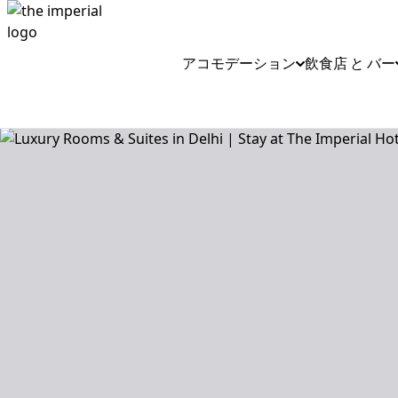
アコモデーション
飲食店 と バー