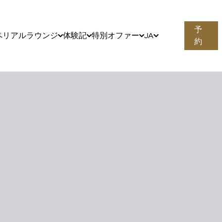
予
ペリアルラウンジ
体験記
特別オファー
JA
約