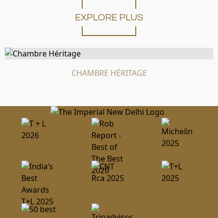
Une arrivée et un départ anticipés peuvent être
organisés. Des frais peuvent s'appliquer.
EXPLORE PLUS
Politique d'annulation
La politique d'annulation de l'hôtel exige que le client
annule sa réservation 72 heures avant le jour d'arrivée,
avant 16 h (heure indienne), pour éviter la perte de
CHAMBRE HÉRITAGE
l'acompte. Les conditions d'annulation peuvent varier
selon les tarifs des chambres.
Réservations et acomptes garantis
Toutes les réservations doivent être garanties par carte
de crédit.