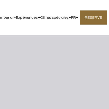
impérial
Expériences
Offres spéciales
FR
RÉSERVE