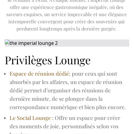
EXCURSION D'UNE JOURNÉE AU TAJ MAHAL
Expand
Offres s
OFFRES D'HIVER
APTITUDE
offre une expérience gastronomique inégalée, où des 
TOUR DE LA VILLE
SALON THE IMPERIAL
LA FLOTTE THE IMPERIAL
saveurs exquises, un service impeccable et une élégance 
EN
DE
FR
JA
RU
PT
ES
HORS DES SENTIERS BATTUS
intemporelle convergent pour créer des souvenirs qui 
EVÈNEMENTS À VENIR
perdurent longtemps après la dernière gorgée. 
Privilèges Lounge
Espace de réunion dédié:
pour ceux qui sont
absorbés par les affaires, un espace de réunion
dédié permet d’organiser des réunions de
dernière minute, de se plonger dans la
correspondance numérique et bien plus encore.
Le Social Lounge :
Offre un espace pour créer
des moments de joie, personnalisés selon vos