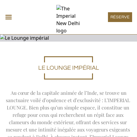
RÉSERVE
LE LOUNGE IMPÉRIAL
Hébergement
Expand
Héberge
CHAMBRE DÉCO
Restaurants et Bars
CHAMBRE IMPÉRIALE
Expand
Restau
HAUTE PÂTISSERIE
Réunions et événements
 Au cœur de la capitale animée de l’Inde, se trouve un 
CHAMBRE HÉRITAGE
THE SPICE ROUTE
Expand
Réun
MEETINGS
Bien-Etre
CHAMBRE GRAND HÉRITAGE
sanctuaire voilé d’opulence et d’exclusivité : L’IMPERIAL 
SAN GIMIGNANO
SOCIAL
Expand
Bien-Etre
SUITE HÉRITAGE
THE IMPERIAL SPA
Boutique Impériale
LOUNGE. Bien plus qu’un simple espace, il constitue un 
1911 RESTAURANT
ONE IMPERIAL PLACE
SUITE DÉCO
DES OFFRES
Expand
Boutiqu
THE ATRIUM
refuge pour ceux qui recherchent un répit face aux 
BOUTIQUE IMPÉRIALE
Lounge impérial
REGAL EXCLUSIVITY
SUITE VICEROY
AYURVEDA
PATIALA PEG
Expand
Lounge i
clameurs du monde extérieur, offrant des services sur 
OFFRES SPÉCIALES
LOUNGE IMPÉRIAL
SUITE LUXURY
Expériences
CARTE DES SOINS
THE HARDINGE BAR
mesure et une intimité inégalée aux voyageurs exigeants 
SUITE THE IMPERIAL
Expand
Expérienc
PISCINE
1911 BAR
ART
Offres spéciales
CHAMBRES ACCESSIBLES
se rendant à Delhi. À chaque instant, l’Imperial Lounge 
YOGA SANCTUM