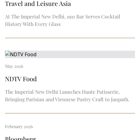
EXCURSION D'UNE JOURNÉE AU TAJ MAHAL
Expand
Offres s
Travel and Leisure Asia
OFFRES D'HIVER
APTITUDE
TOUR DE LA VILLE
SALON THE IMPERIAL
LA FLOTTE THE IMPERIAL
At The Imperial New Delhi, 1911 Bar Serves Cocktail
EN
DE
FR
JA
RU
PT
ES
HORS DES SENTIERS BATTUS
History With Every Glass
EVÈNEMENTS À VENIR
May 2026
NDTV Food
The Imperial New Delhi Launches Haute Patisserie,
Bringing Parisian and Viennese Pastry Craft to Janpath.
February 2026
Bloomberg