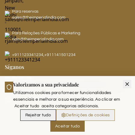
Para reservas
sales@theimperialindia.com
Para Relações Públicas e Marketing
rjain@theimperialindia.com
+911123341234
,
+911141501234
Síganos
Valorizamos a sua privacidade
LEADERS CLUB - THE IMPERIAL
Utilizamos cookies para fornecer funcionalidades
essenciais e melhorar a sua experiência. Ao clicar em
Aceitar tudo
aceita categorias adicionais.
Rejeitar tudo
Definições de cookies
Aceitar tudo
Copyright © 2026 The Imperial India. (Run and Managed by Akoi Saab)