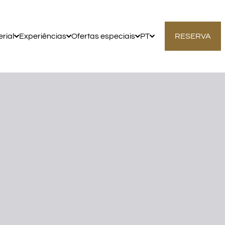
rial
Experiências
Ofertas especiais
PT
RESERVA