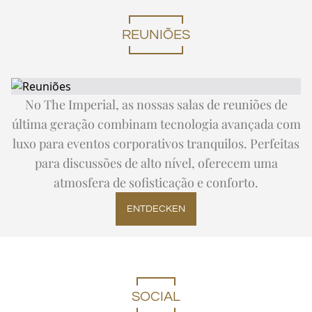
PASSEIO DE UM DIA AO TAJ MAHAL
Expand
Ofertas
OFERTAS DE INVERNO
FITNESS
VISITA À CIDADE
SALÃO IMPERIAL
A FROTA IMPERIAL
REUNIÕES
EN
DE
FR
JA
RU
PT
ES
FORA DOS CIRCUITOS HABITUAIS
PRÓXIMOS EVENTOS
No The Imperial, as nossas salas de reuniões de
última geração combinam tecnologia avançada com
luxo para eventos corporativos tranquilos. Perfeitas
para discussões de alto nível, oferecem uma
atmosfera de sofisticação e conforto.
ENTDECKEN
SOCIAL