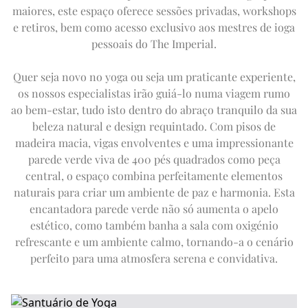
PASSEIO DE UM DIA AO TAJ MAHAL
Expand
Ofertas
OFERTAS DE INVERNO
maiores, este espaço oferece sessões privadas, workshops
FITNESS
VISITA À CIDADE
e retiros, bem como acesso exclusivo aos mestres de ioga
SALÃO IMPERIAL
A FROTA IMPERIAL
EN
DE
FR
JA
RU
PT
ES
pessoais do The Imperial.
FORA DOS CIRCUITOS HABITUAIS
PRÓXIMOS EVENTOS
Quer seja novo no yoga ou seja um praticante experiente,
os nossos especialistas irão guiá-lo numa viagem rumo
ao bem-estar, tudo isto dentro do abraço tranquilo da sua
beleza natural e design requintado. Com pisos de
madeira macia, vigas envolventes e uma impressionante
parede verde viva de 400 pés quadrados como peça
central, o espaço combina perfeitamente elementos
naturais para criar um ambiente de paz e harmonia. Esta
encantadora parede verde não só aumenta o apelo
estético, como também banha a sala com oxigénio
refrescante e um ambiente calmo, tornando-a o cenário
perfeito para uma atmosfera serena e convidativa.