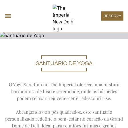
RESERVA
SANTUÁRIO DE YOGA
Alojamento
Expand
Alojamento
QUARTO DECO
Restaurantes e bares
QUARTO IMPERIAL
Expand
Resta
HAUTE PÂTISSERIE
Reuniões e Eventos
O Yoga Sanctum no The Imperial oferece uma mistura
QUARTO HERITAGE
THE SPICE ROUTE
Expand
Reuniõ
harmoniosa de luxo e serenidade, onde os hóspedes
MEETINGS
Bem-estar
QUARTO GRAND HERITAGE
SAN GIMIGNANO
SOCIAL
Expand
Bem-estar
podem relaxar, rejuvenescer e redescobrir-se.
HERITAGE SUITE
THE IMPERIAL SPA
Boutique Imperial
1911 RESTAURANT
ONE IMPERIAL PLACE
SUÍTE DECO
OFERTAS
Expand
Boutique
THE ATRIUM
BOUTIQUE IMPERIAL
Lounge Imperial
REGAL EXCLUSIVITY
SUÍTE VICEROY
AYURVEDA
Abrangendo 900 pés quadrados, este santuário
PATIALA PEG
Expand
Lounge I
AS ASSEMBLEIAS IMPERIAIS DE VERÃO
LOUNGE IMPERIAL
SUITE DE LUXO
Experiências
MENU DE TRATAMENTO
THE HARDINGE BAR
personalizado redefine o bem-estar no coração da Grand
A SUITE IMPERIAL
Expand
Experiênc
PISCINA
1911 BAR
ARTE
Ofertas especiais
Dame de Deli. Ideal para reuniões íntimas e grupos
QUARTOS ACESSÍVEIS
SANTUÁRIO DE YOGA