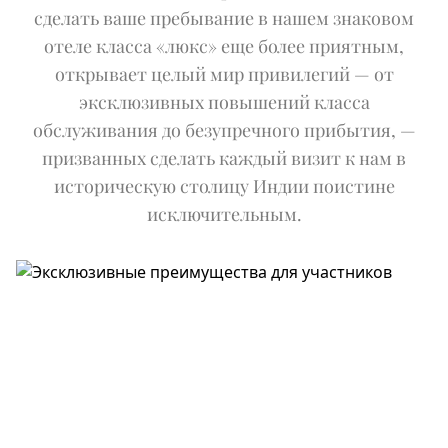
ОДНОДНЕВНАЯ ПОЕЗДКА В ТАДЖ-МАХАЛ
Expand
Сп
ЗИМНИЕ ПРЕДЛОЖЕНИЯ
сделать ваше пребывание в нашем знаковом
ВОЗМОЖНОСТЯМИ
ФИТНЕС
ЭКСКУРСИЯ ПО ГОРОДУ
САЛОН IMPERIAL
отеле класса «люкс» еще более приятным,
АВТОПАРК IMPERIAL
EN
DE
FR
JA
RU
PT
ES
ВДАЛИ ОТ ПРОТОРЕННЫХ ПУТЕЙ
открывает целый мир привилегий — от
ПРЕДСТОЯЩИЕ СОБЫТИЯ
эксклюзивных повышений класса
обслуживания до безупречного прибытия, —
призванных сделать каждый визит к нам в
историческую столицу Индии поистине
исключительным.