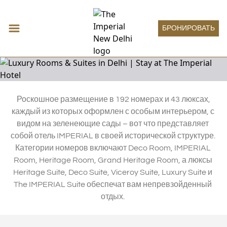
БРОНИРОВАТЬ
Luxurious Rooms and Suites
 Роскошное размещение в 192 номерах и 43 люксах, 
каждый из которых оформлен с особым интерьером, с 
Размещение
видом на зеленеющие сады – вот что представляет 
Expand
Размеще
КОМНАТА DECO
Рестораны и бары
собой отель IMPERIAL в своей исторической структуре. 
КОМНАТА IMPERIAL
Expand
Рестор
ВЫСОКОЕ КОНДИТЕРСКОЕ ИСКУССТВО
Категории номеров включают Deco Room, IMPERIAL 
Встречи и мероприятия
КОМНАТА HERITAGE
ТОТ ПУТЬ СПЕЦИЙ
Expand
Встр
Room, Heritage Room, Grand Heritage Room, а люксы 
MEETINGS
Велнес
КОМНАТА GRAND HERITAGE
САН-ДЖИМИНЬЯНО
SOCIAL
Expand
Велнес
Heritage Suite, Deco Suite, Viceroy Suite, Luxury Suite и 
HERITAGE SUITE
THE IMPERIAL SPA
Императорский бутик
РЕСТОРАН 1911
ONE IMPERIAL PLACE
DECO SUITE
The IMPERIAL Suite обеспечат вам непревзойденный 
ПРЕДЛОЖЕНИЯ
Expand
Импер
ТОТ АТРИУМ
ИМПЕРАТОРСКИЙ БУТИК
Императорский зал
REGAL EXCLUSIVITY
VICEROY SUITE
AYURVEDA
отдых. 
ТОТ БАР ХАРДИНГА
Expand
Импер
ИМПЕРАТОРСКИЕ ЛЕТНИЕ АССАМБЛЕИ
ИМПЕРАТОРСКИЙ ЗАЛ
LUXURY SUITE
Опыт
МЕНЮ ЛЕЧЕНИЯ
THE HARDINGE BAR
THE IMPERIAL SUITE
Expand
Опыт
БАССЕЙН
ИСКУССТВО
1911 BAR
Специальные предложения
НОМЕРА ДЛЯ ЛЮДЕЙ С ОГРАНИЧЕННЫМИ
ЙОГА САНКТУМ