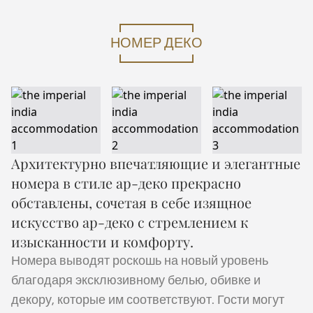
ОДНОДНЕВНАЯ ПОЕЗДКА В ТАДЖ-МАХАЛ
Expand
Сп
ЗИМНИЕ ПРЕДЛОЖЕНИЯ
ВОЗМОЖНОСТЯМИ
ФИТНЕС
ЭКСКУРСИЯ ПО ГОРОДУ
САЛОН IMPERIAL
АВТОПАРК IMPERIAL
EN
DE
FR
JA
RU
PT
ES
НОМЕР ДЕКО
ВДАЛИ ОТ ПРОТОРЕННЫХ ПУТЕЙ
ПРЕДСТОЯЩИЕ СОБЫТИЯ
Архитектурно впечатляющие и элегантные
номера в стиле ар-деко прекрасно
обставлены, сочетая в себе изящное
искусство ар-деко с стремлением к
изысканности и комфорту.
Номера выводят роскошь на новый уровень
благодаря эксклюзивному белью, обивке и
декору, которые им соответствуют. Гости могут