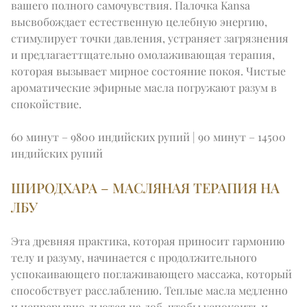
ОДНОДНЕВНАЯ ПОЕЗДКА В ТАДЖ-МАХАЛ
Expand
Сп
вашего полного самочувствия. Палочка Kansa 
ЗИМНИЕ ПРЕДЛОЖЕНИЯ
ВОЗМОЖНОСТЯМИ
ФИТНЕС
ЭКСКУРСИЯ ПО ГОРОДУ
высвобождает естественную целебную энергию, 
САЛОН IMPERIAL
АВТОПАРК IMPERIAL
стимулирует точки давления, устраняет загрязнения 
EN
DE
FR
JA
RU
PT
ES
ВДАЛИ ОТ ПРОТОРЕННЫХ ПУТЕЙ
и предлагаеттщательно омолаживающая терапия, 
ПРЕДСТОЯЩИЕ СОБЫТИЯ
которая вызывает мирное состояние покоя. Чистые 
ароматические эфирные масла погружают разум в 
спокойствие.
60 минут – 9800 индийских рупий | 90 минут – 14500 
индийских рупий
ШИРОДХАРА – МАСЛЯНАЯ ТЕРАПИЯ НА 
ЛБУ
Эта древняя практика, которая приносит гармонию 
телу и разуму, начинается с продолжительного 
успокаивающего поглаживающего массажа, который 
способствует расслаблению. Теплые масла медленно 
и непрерывно льются на лоб, чтобы успокоить и 