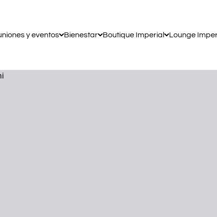
niones y eventos
Bienestar
Boutique Imperial
Lounge Imper