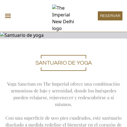
RESERVAR
SANTUARIO DE YOGA
Alojamiento
Expand
Alojamient
HABITACIÓN DECO
Restaurantes y bares
HABITACIÓN IMPERIAL
Expand
Resta
HAUTE PÂTISSERIE
Reuniones y eventos
Yoga Sanctum en The Imperial ofrece una combinación
HABITACIÓN HERITAGE
THE SPICE ROUTE
Expand
Reunio
armoniosa de lujo y serenidad, donde los huéspedes
MEETINGS
Bienestar
HABITACIÓN GRAND HERITAGE
SAN GIMIGNANO
SOCIAL
Expand
Bienestar
pueden relajarse, rejuvenecer y redescubrirse a sí
SUITE HERITAGE
THE IMPERIAL SPA
Boutique Imperial
1911 RESTAURANT
ONE IMPERIAL PLACE
SUITE DECO
mismos.
OFERTAS
Expand
Boutique
THE ATRIUM
BOUTIQUE IMPERIAL
Lounge Imperial
REGAL EXCLUSIVITY
SUITE VICEROY
AYURVEDA
PATIALA PEG
Expand
Lounge I
LAS ASAMBLEAS IMPERIALES DE VERANO
LOUNGE IMPERIAL
SUITE DE LUXURY
Experiencias
MENÚ DE TRATAMIENTOS
THE HARDINGE BAR
Con una superficie de 900 pies cuadrados, este santuario
LA SUITE IMPERIAL
Expand
Experienc
PISCINA
1911 BAR
ARTE
Ofertas especiales
diseñado a medida redefine el bienestar en el corazón de
HABITACIONES ACCESIBLES
SANTUARIO DE YOGA