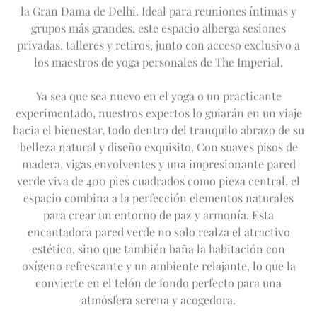
EXCURSIÓN DE UN DÍA AL TAJ MAHAL
Expand
Ofertas
OFERTAS DE INVIERNO
la Gran Dama de Delhi. Ideal para reuniones íntimas y
APTITUD FÍSICA
VISITA A LA CIUDAD
grupos más grandes, este espacio alberga sesiones
SALÓN IMPERIAL
LA FLOTA IMPERIAL
EN
DE
FR
JA
RU
PT
ES
privadas, talleres y retiros, junto con acceso exclusivo a
FUERA DE LOS CAMINOS TRILLADOS
PRÓXIMOS EVENTOS
los maestros de yoga personales de The Imperial.
Ya sea que sea nuevo en el yoga o un practicante
experimentado, nuestros expertos lo guiarán en un viaje
hacia el bienestar, todo dentro del tranquilo abrazo de su
belleza natural y diseño exquisito. Con suaves pisos de
madera, vigas envolventes y una impresionante pared
verde viva de 400 pies cuadrados como pieza central, el
espacio combina a la perfección elementos naturales
para crear un entorno de paz y armonía. Esta
encantadora pared verde no solo realza el atractivo
estético, sino que también baña la habitación con
oxígeno refrescante y un ambiente relajante, lo que la
convierte en el telón de fondo perfecto para una
atmósfera serena y acogedora.