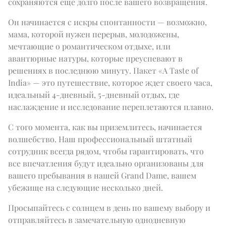
сохраняются еще долго после вашего возвращения.
ОДНОДНЕВНАЯ ПОЕЗДКА В ТАДЖ-МАХАЛ
Expand
Сп
ЗИМНИЕ ПРЕДЛОЖЕНИЯ
ВОЗМОЖНОСТЯМИ
ФИТНЕС
ЭКСКУРСИЯ ПО ГОРОДУ
САЛОН IMPERIAL
Он начинается с искры спонтанности — возможно, 
АВТОПАРК IMPERIAL
EN
DE
FR
JA
RU
PT
ES
ВДАЛИ ОТ ПРОТОРЕННЫХ ПУТЕЙ
мама, которой нужен перерыв, молодожены, 
ПРЕДСТОЯЩИЕ СОБЫТИЯ
мечтающие о романтическом отдыхе, или 
авантюрные натуры, которые преуспевают в 
решениях в последнюю минуту. Пакет «A Taste of 
India» — это путешествие, которое ждет своего часа, 
идеальный 4-дневный, 5-дневный отдых, где 
наслаждение и исследование переплетаются плавно.
С того момента, как вы приземлитесь, начинается 
волшебство. Наш профессиональный штатный 
сотрудник всегда рядом, чтобы гарантировать, что 
все впечатления будут идеально организованы для 
вашего пребывания в нашей Grand Dame, вашем 
убежище на следующие несколько дней.
Просыпайтесь с солнцем в день по вашему выбору и 
отправляйтесь в замечательную однодневную 