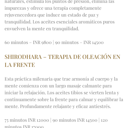
naturales, estimula los puntos de presión, elimina las 
EXCURSIÓN DE UN DÍA AL TAJ MAHAL
Expand
Ofertas
OFERTAS DE INVIERNO
APTITUD FÍSICA
VISITA A LA CIUDAD
impurezas y ofrece una terapia completamente 
SALÓN IMPERIAL
LA FLOTA IMPERIAL
rejuvenecedora que induce un estado de paz y 
EN
DE
FR
JA
RU
PT
ES
FUERA DE LOS CAMINOS TRILLADOS
tranquilidad. Los aceites esenciales aromáticos puros 
PRÓXIMOS EVENTOS
envuelven la mente en tranquilidad.
60 minutos – INR 9800 | 90 minutos – INR 14500
SHIRODHARA – TERAPIA DE OLEACIÓN EN 
LA FRENTE
Esta práctica milenaria que trae armonía al cuerpo y la 
mente comienza con un largo masaje calmante para 
iniciar la relajación. Los aceites tibios se vierten lenta y 
continuamente sobre la frente para calmar y equilibrar la 
mente. Profundamente relajante y eficaz antiestrés.
75 minutos INR 12000 | 90 minutos INR 14500 | 120 
minutos INR 17000