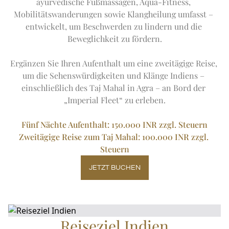
ayurvedische Fußmassagen, Aqua-Fitness, 
TAGESAUSFLUG ZUM TAJ MAHAL
Expand
Sondera
WINTERANGEBOTE
FITNESS
STADTRUNDFAHRT
Mobilitätswanderungen sowie Klangheilung umfasst – 
IMPERIAL SALON
DIE IMPERIAL-FLOTTE
entwickelt, um Beschwerden zu lindern und die 
EN
DE
FR
JA
RU
PT
ES
ABSEITS DER AUSGETRETENEN PFADE
Beweglichkeit zu fördern.

KOMMENDE VERANSTALTUNGEN
Ergänzen Sie Ihren Aufenthalt um eine zweitägige Reise, 
um die Sehenswürdigkeiten und Klänge Indiens – 
einschließlich des Taj Mahal in Agra – an Bord der 
„Imperial Fleet“ zu erleben.

Fünf Nächte Aufenthalt: 150.000 INR zzgl. Steuern
Zweitägige Reise zum Taj Mahal: 100.000 INR zzgl. 
Steuern
JETZT BUCHEN
Reiseziel Indien