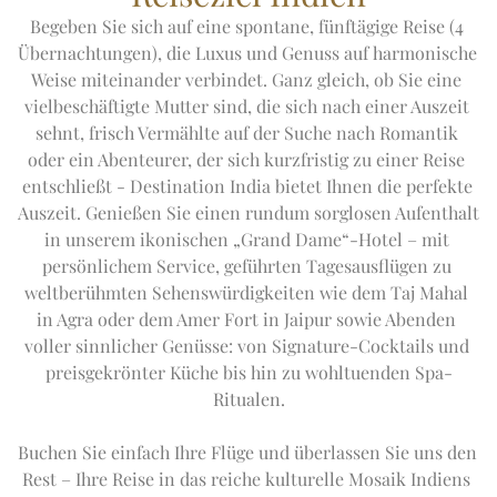
Begeben Sie sich auf eine spontane, fünftägige Reise (4 
Übernachtungen), die Luxus und Genuss auf harmonische 
Weise miteinander verbindet. Ganz gleich, ob Sie eine 
vielbeschäftigte Mutter sind, die sich nach einer Auszeit 
sehnt, frisch Vermählte auf der Suche nach Romantik 
oder ein Abenteurer, der sich kurzfristig zu einer Reise 
entschließt - Destination India bietet Ihnen die perfekte 
Auszeit. Genießen Sie einen rundum sorglosen Aufenthalt 
in unserem ikonischen „Grand Dame“-Hotel – mit 
persönlichem Service, geführten Tagesausflügen zu 
weltberühmten Sehenswürdigkeiten wie dem Taj Mahal 
in Agra oder dem Amer Fort in Jaipur sowie Abenden 
voller sinnlicher Genüsse: von Signature-Cocktails und 
preisgekrönter Küche bis hin zu wohltuenden Spa-
Ritualen.

Buchen Sie einfach Ihre Flüge und überlassen Sie uns den 
Rest – Ihre Reise in das reiche kulturelle Mosaik Indiens 