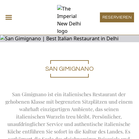
RESERVIEREN
SAN GIMIGNANO
Unterkunft
Expand
Unterkunft
DECO ZIMMER
Restaurants en bars
IMPERIAL ZIMMER
Expand
Restau
HAUTE PÂTISSERIE
Meeting & Veranstaltungen
San Gimignano ist ein italienisches Restaurant der 
HERITAGE ZIMMER
THE SPICE ROUTE
Expand
Mee
MEETINGS
Wellness
GRAND HERITAGE ZIMMER
gehobenen Klasse mit begrenzten Sitzplätzen und einem 
SAN GIMIGNANO
SOCIAL
Expand
Wellness
HERITAGE SUITE
THE IMPERIAL SPA
Imperial Boutique
wahrhaft einzigartigen Ambiente, das seinen 
1911 RESTAURANT
ONE IMPERIAL PLACE
DECO SUITE
OFFERS
Expand
Imperial
THE ATRIUM
italienischen Wurzeln treu bleibt. Persönlicher, 
IMPERIAL BOUTIQUE
Imperial Lounge
REGAL EXCLUSIVITY
VICEROY SUITE
AYURVEDA
PATIALA PEG
Expand
Imperial
unaufdringlicher Service und authentische italienische 
DIE KAISERLICHEN SOMMERVERSAMMLUNGEN
IMPERIAL LOUNGE
LUXUS SUITE
Erlebnisse
BEHANDLUNGSMENÜ
THE HARDINGE BAR
Küche entführen Sie sofort in die Kultur des Landes. Es 
DIE IMPERIAL SUITE
Expand
Erlebnisse
POOL
1911 BAR
KUNST
Sonderangebote
BARRIEREFREIE ZIMMER
verkörpert die Seele des gleichnamigen Reiseziels und 
YOGA HEILIGTUM