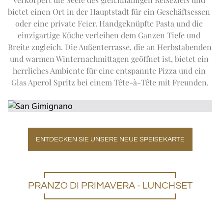
TAGESAUSFLUG ZUM TAJ MAHAL
Expand
Sondera
WINTERANGEBOTE
FITNESS
bietet einen Ort in der Hauptstadt für ein Geschäftsessen 
STADTRUNDFAHRT
IMPERIAL SALON
DIE IMPERIAL-FLOTTE
oder eine private Feier. Handgeknüpfte Pasta und die 
EN
DE
FR
JA
RU
PT
ES
ABSEITS DER AUSGETRETENEN PFADE
einzigartige Küche verleihen dem Ganzen Tiefe und 
KOMMENDE VERANSTALTUNGEN
Breite zugleich. Die Außenterrasse, die an Herbstabenden 
und warmen Winternachmittagen geöffnet ist, bietet ein 
herrliches Ambiente für eine entspannte Pizza und ein 
Glas Aperol Spritz bei einem Tête-à-Tête mit Freunden.
ENTDECKEN SIE UNSERE NEUE SPEISEKARTE
PRANZO DI PRIMAVERA - LUNCHSET