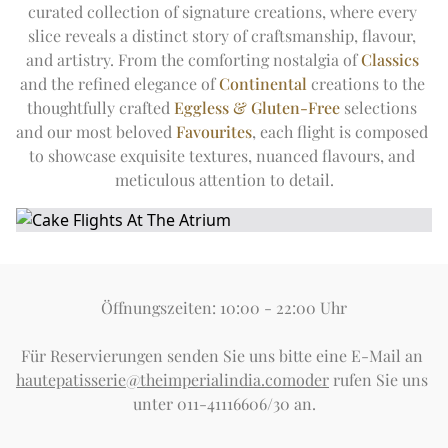
curated collection of signature creations, where every 
slice reveals a distinct story of craftsmanship, flavour, 
and artistry. From the comforting nostalgia of 
Classics
and the refined elegance of 
Continental
 creations to the 
thoughtfully crafted 
Eggless & Gluten-Free
 selections 
and our most beloved 
Favourites
, each flight is composed 
to showcase exquisite textures, nuanced flavours, and 
meticulous attention to detail.
Öffnungszeiten: 10:00 - 22:00 Uhr
Für Reservierungen senden Sie uns bitte eine E-Mail an 
hautepatisserie@theimperialindia.comoder
 rufen Sie uns 
unter 011-41116606/30 an.