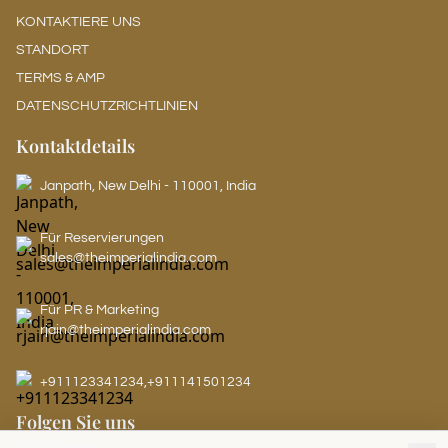
KONTAKTIERE UNS
STANDORT
TERMS & AMP
DATENSCHUTZRICHTLINIEN
Kontaktdetails
Janpath, New Delhi - 110001, India
Für Reservierungen
sales@theimperialindia.com
Für PR & Marketing
rjain@theimperialindia.com
+911123341234
,
+911141501234
Folgen Sie uns