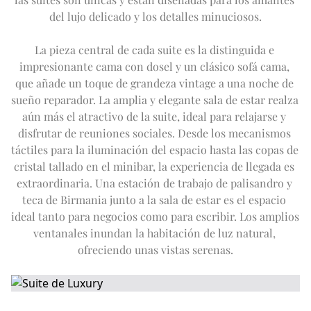
EXCURSIÓN DE UN DÍA AL TAJ MAHAL
Expand
Ofertas
OFERTAS DE INVIERNO
APTITUD FÍSICA
del lujo delicado y los detalles minuciosos.
VISITA A LA CIUDAD
SALÓN IMPERIAL
LA FLOTA IMPERIAL
EN
DE
FR
JA
RU
PT
ES
FUERA DE LOS CAMINOS TRILLADOS
La pieza central de cada suite es la distinguida e 
PRÓXIMOS EVENTOS
impresionante cama con dosel y un clásico sofá cama, 
que añade un toque de grandeza vintage a una noche de 
sueño reparador. La amplia y elegante sala de estar realza 
aún más el atractivo de la suite, ideal para relajarse y 
disfrutar de reuniones sociales. Desde los mecanismos 
táctiles para la iluminación del espacio hasta las copas de 
cristal tallado en el minibar, la experiencia de llegada es 
extraordinaria. Una estación de trabajo de palisandro y 
teca de Birmania junto a la sala de estar es el espacio 
ideal tanto para negocios como para escribir. Los amplios 
ventanales inundan la habitación de luz natural, 
ofreciendo unas vistas serenas.