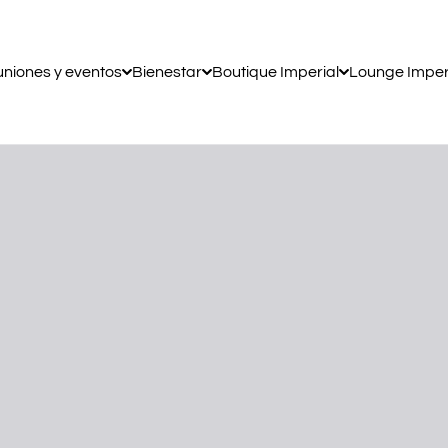
niones y eventos
Bienestar
Boutique Imperial
Lounge Imper