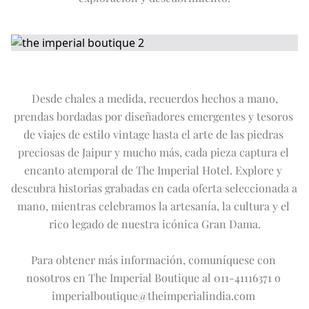
EXCURSIÓN DE UN DÍA AL TAJ MAHAL
Expand
Ofertas
OFERTAS DE INVIERNO
APTITUD FÍSICA
VISITA A LA CIUDAD
SALÓN IMPERIAL
LA FLOTA IMPERIAL
EN
DE
FR
JA
RU
PT
ES
FUERA DE LOS CAMINOS TRILLADOS
PRÓXIMOS EVENTOS
Desde chales a medida, recuerdos hechos a mano, 
prendas bordadas por diseñadores emergentes y tesoros 
de viajes de estilo vintage hasta el arte de las piedras 
preciosas de Jaipur y mucho más, cada pieza captura el 
encanto atemporal de The Imperial Hotel. Explore y 
descubra historias grabadas en cada oferta seleccionada a 
mano, mientras celebramos la artesanía, la cultura y el 
rico legado de nuestra icónica Gran Dama.

Para obtener más información, comuníquese con 
nosotros en The Imperial Boutique al 011-41116371 o 
imperialboutique@theimperialindia.com