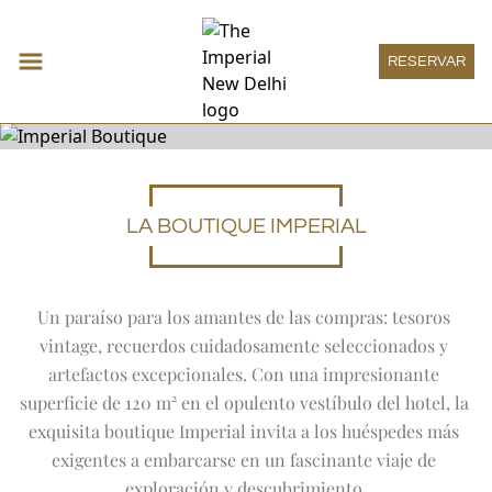
RESERVAR
LA BOUTIQUE IMPERIAL
Alojamiento
Expand
Alojamient
HABITACIÓN DECO
Restaurantes y bares
HABITACIÓN IMPERIAL
Expand
Resta
Un paraíso para los amantes de las compras: tesoros 
HAUTE PÂTISSERIE
Reuniones y eventos
HABITACIÓN HERITAGE
THE SPICE ROUTE
Expand
Reunio
vintage, recuerdos cuidadosamente seleccionados y 
MEETINGS
Bienestar
HABITACIÓN GRAND HERITAGE
SAN GIMIGNANO
artefactos excepcionales. Con una impresionante 
SOCIAL
Expand
Bienestar
SUITE HERITAGE
THE IMPERIAL SPA
Boutique Imperial
1911 RESTAURANT
ONE IMPERIAL PLACE
SUITE DECO
superficie de 120 m² en el opulento vestíbulo del hotel, la 
OFERTAS
Expand
Boutique
THE ATRIUM
BOUTIQUE IMPERIAL
Lounge Imperial
REGAL EXCLUSIVITY
SUITE VICEROY
AYURVEDA
exquisita boutique Imperial invita a los huéspedes más 
PATIALA PEG
Expand
Lounge I
LAS ASAMBLEAS IMPERIALES DE VERANO
LOUNGE IMPERIAL
SUITE DE LUXURY
Experiencias
MENÚ DE TRATAMIENTOS
THE HARDINGE BAR
exigentes a embarcarse en un fascinante viaje de 
LA SUITE IMPERIAL
Expand
Experienc
PISCINA
1911 BAR
ARTE
Ofertas especiales
exploración y descubrimiento.
HABITACIONES ACCESIBLES
SANTUARIO DE YOGA