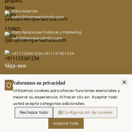
Para reservas
sales@theimperialindia.com
Para Relaciones Públicas y Marketing
rjain@theimperialindia.com
+911123341234
,
+911141501234
Siga-nos
Valoramos su privacidad
LEADERS CLUB - THE IMPERIAL
Utilizamos cookies para ofrecer funciones esenciales y
mejorar su experiencia. Al hacer clic en
Aceptar todo
usted acepta categorías adicionales.
Rechazar todo
Configuración de cookies
Aceptar todo
Copyright © 2026 The Imperial India. (Run and Managed by Akoi Saab)