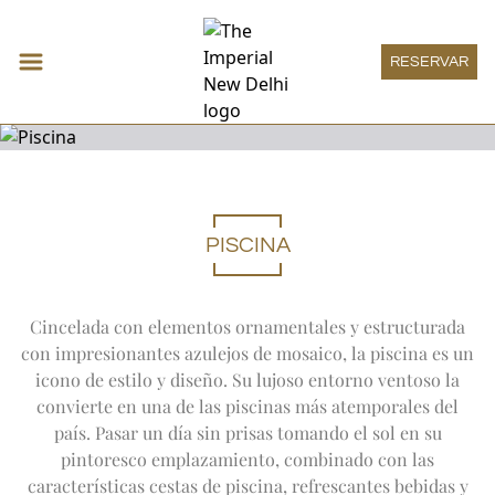
RESERVAR
PISCINA
Alojamiento
Expand
Alojamient
HABITACIÓN DECO
Restaurantes y bares
HABITACIÓN IMPERIAL
Expand
Resta
HAUTE PÂTISSERIE
Reuniones y eventos
Cincelada con elementos ornamentales y estructurada
HABITACIÓN HERITAGE
THE SPICE ROUTE
Expand
Reunio
con impresionantes azulejos de mosaico, la piscina es un
MEETINGS
Bienestar
HABITACIÓN GRAND HERITAGE
SAN GIMIGNANO
SOCIAL
Expand
Bienestar
icono de estilo y diseño. Su lujoso entorno ventoso la
SUITE HERITAGE
THE IMPERIAL SPA
Boutique Imperial
1911 RESTAURANT
ONE IMPERIAL PLACE
SUITE DECO
convierte en una de las piscinas más atemporales del
OFERTAS
Expand
Boutique
THE ATRIUM
BOUTIQUE IMPERIAL
Lounge Imperial
REGAL EXCLUSIVITY
SUITE VICEROY
AYURVEDA
país. Pasar un día sin prisas tomando el sol en su
PATIALA PEG
Expand
Lounge I
LAS ASAMBLEAS IMPERIALES DE VERANO
LOUNGE IMPERIAL
SUITE DE LUXURY
Experiencias
MENÚ DE TRATAMIENTOS
THE HARDINGE BAR
pintoresco emplazamiento, combinado con las
LA SUITE IMPERIAL
Expand
Experienc
PISCINA
1911 BAR
ARTE
Ofertas especiales
características cestas de piscina, refrescantes bebidas y
HABITACIONES ACCESIBLES
SANTUARIO DE YOGA