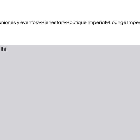
niones y eventos
Bienestar
Boutique Imperial
Lounge Imper